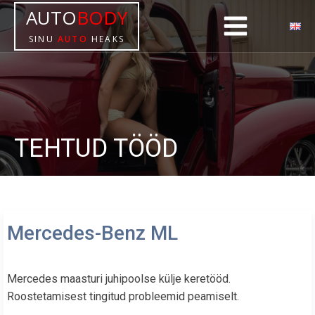
AUTO
BODY
SINU
AUTO
HEAKS
TEHTUD TÖÖD
Mercedes-Benz ML
Mercedes maasturi juhipoolse külje keretööd.
Roostetamisest tingitud probleemid peamiselt.