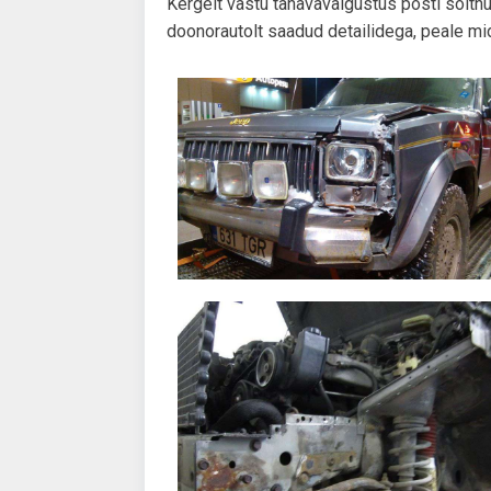
Kergelt vastu tänavavalgustus posti sõitnu
doonorautolt saadud detailidega, peale mi