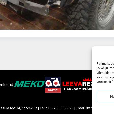
Parima kas
ja/või juur
võimaldab m
sirvimishar
veebisaidi f
rtnerid:
N
asula tee 34, Kõrveküla | Tel. : +372 5566 6625 | Email: info@autobody.