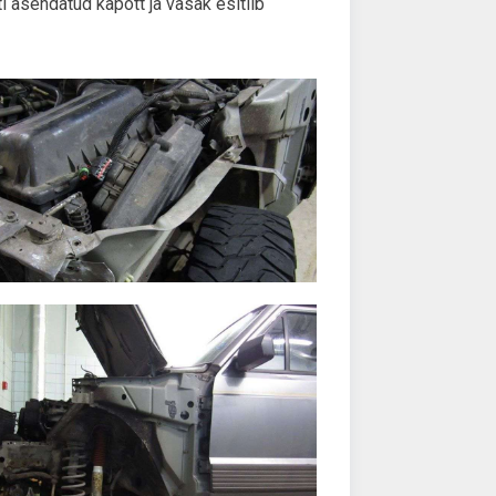
i asendatud kapott ja vasak esitiib