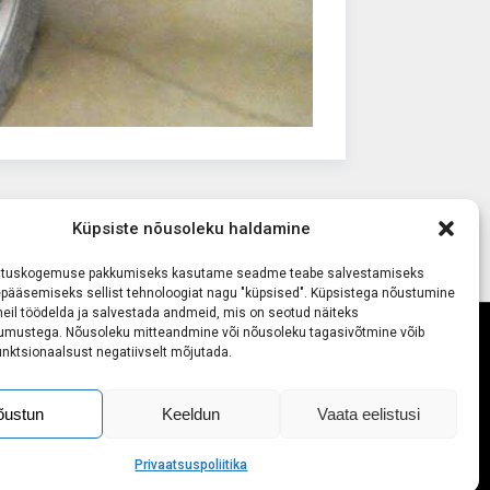
Küpsiste nõusoleku haldamine
utuskogemuse pakkumiseks kasutame seadme teabe salvestamiseks
depääsemiseks sellist tehnoloogiat nagu "küpsised". Küpsistega nõustumine
eil töödelda ja salvestada andmeid, mis on seotud näiteks
jumustega. Nõusoleku mitteandmine või nõusoleku tagasivõtmine võib
unktsionaalsust negatiivselt mõjutada.
õustun
Keeldun
Vaata eelistusi
ee
Privaatsuspoliitika