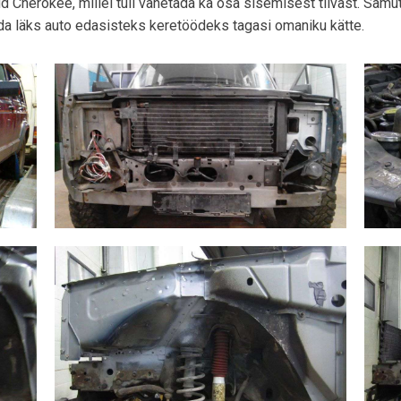
d Cherokee, millel tuli vahetada ka osa sisemisest tiivast. Samut
da läks auto edasisteks keretöödeks tagasi omaniku kätte.